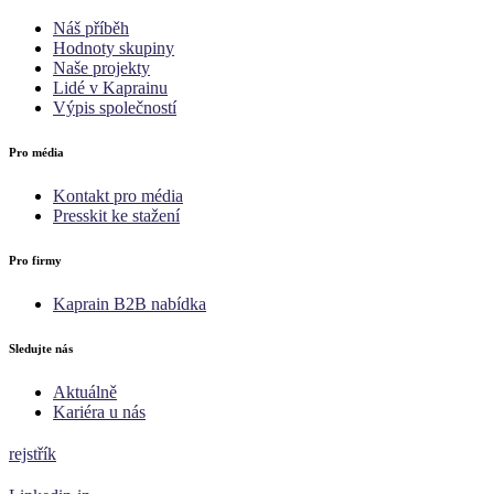
Náš příběh
Hodnoty skupiny
Naše projekty
Lidé v Kaprainu
Výpis společností
Pro média
Kontakt pro média
Presskit ke stažení
Pro firmy
Kaprain B2B nabídka
Sledujte nás
Aktuálně
Kariéra u nás
rejstřík