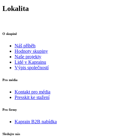
Lokalita
O skupině
Náš příběh
Hodnoty skupiny
Naše projekty
Lidé v Kaprainu
Výpis společností
Pro média
Kontakt pro média
Presskit ke stažení
Pro firmy
Kaprain B2B nabídka
Sledujte nás