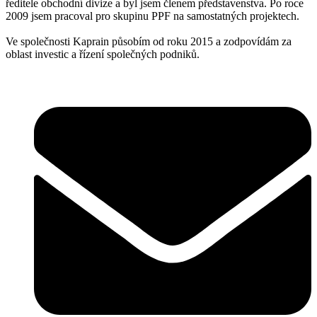
ředitele obchodní divize a byl jsem členem představenstva. Po roce
2009 jsem pracoval pro skupinu PPF na samostatných projektech.
Ve společnosti Kaprain působím od roku 2015 a zodpovídám za
oblast investic a řízení společných podniků.