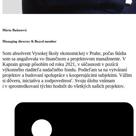
Mária Baňasová
Managing director & Board member
Som absolvent Vysokej školy ekonomickej v Prahe, počas štúdia
som sa angažovala vo finančnom a projektovom manažmente. V
Kaprain group pôsobím od roku 2021, v súčasnosti v pozícii
výkonného riaditeľa nadačného fondu. Podieľam sa na vytváraní
projektov a budovaní spolupráce s kooperujúcimi subjektmi. Vážim
si dôveru, iniciatívu a zodpovednosť. Svoju úlohu vnímam
i v sprostredkovaní týchto hodnôt do všetkých našich projektov.