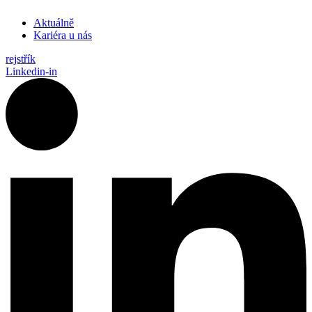
Aktuálně
Kariéra u nás
rejstřík
Linkedin-in