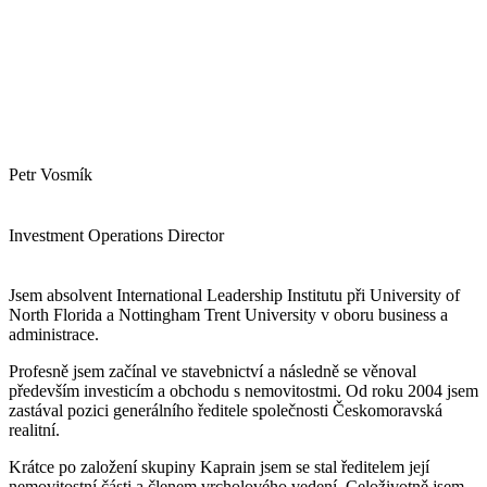
Petr Vosmík
Investment Operations Director
Jsem absolvent International Leadership Institutu při University of
North Florida a Nottingham Trent University v oboru business a
administrace.
Profesně jsem začínal ve stavebnictví a následně se věnoval
především investicím a obchodu s nemovitostmi. Od roku 2004 jsem
zastával pozici generálního ředitele společnosti Českomoravská
realitní.
Krátce po založení skupiny Kaprain jsem se stal ředitelem její
nemovitostní části a členem vrcholového vedení. Celoživotně jsem