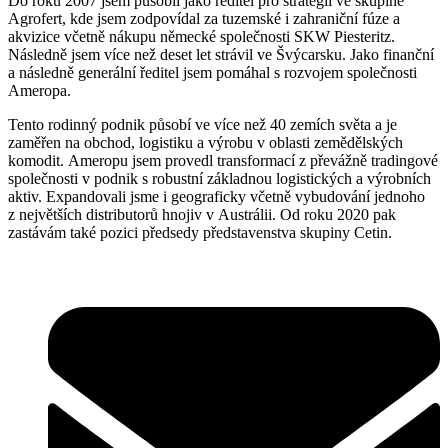
Do roku 2007 jsem působil jako ředitel pro strategii ve skupině
Agrofert, kde jsem zodpovídal za tuzemské i zahraniční fúze a
akvizice včetně nákupu německé společnosti SKW Piesteritz.
Následně jsem více než deset let strávil ve Švýcarsku. Jako finanční
a následně generální ředitel jsem pomáhal s rozvojem společnosti
Ameropa.
Tento rodinný podnik působí ve více než 40 zemích světa a je
zaměřen na obchod, logistiku a výrobu v oblasti zemědělských
komodit. Ameropu jsem provedl transformací z převážně tradingové
společnosti v podnik s robustní základnou logistických a výrobních
aktiv. Expandovali jsme i geograficky včetně vybudování jednoho
z největších distributorů hnojiv v Austrálii. Od roku 2020 pak
zastávám také pozici předsedy představenstva skupiny Cetin.