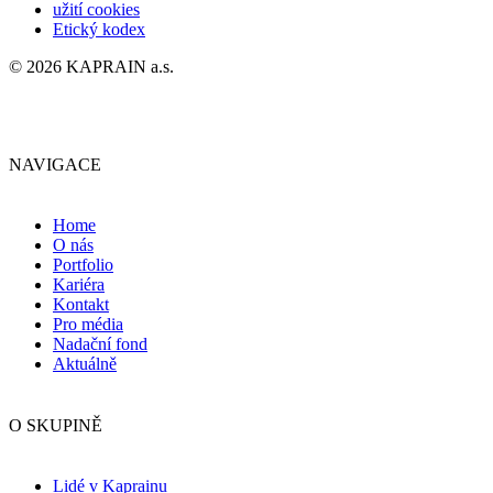
užití cookies
Etický kodex
© 2026 KAPRAIN a.s.
NAVIGACE
Home
O nás
Portfolio
Kariéra
Kontakt
Pro média
Nadační fond
Aktuálně
O SKUPINĚ
Lidé v Kaprainu