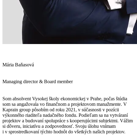
Mária Baňasová
Managing director & Board member
Som absolvent Vysokej školy ekonomickej v Prahe, počas štúdia
som sa angažovala vo finančnom a projektovom manažmente. V
Kaprain group pôsobím od roku 2021, v súčasnosti v pozícii
výkonného riaditeľa nadačného fondu. Podieľam sa na vytváraní
projektov a budovaní spolupráce s kooperujúcimi subjektmi. Vážim
si dôveru, iniciatívu a zodpovednosť. Svoju úlohu vnímam
i v sprostredkovaní týchto hodnôt do všetkých našich projektov.