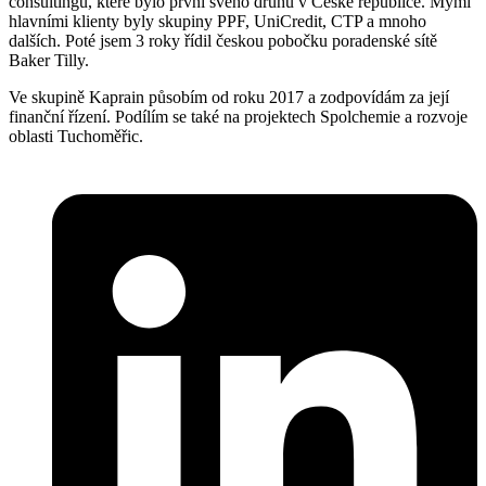
consultingu, které bylo první svého druhu v České republice. Mými
hlavními klienty byly skupiny PPF, UniCredit, CTP a mnoho
dalších. Poté jsem 3 roky řídil českou pobočku poradenské sítě
Baker Tilly.
Ve skupině Kaprain působím od roku 2017 a zodpovídám za její
finanční řízení. Podílím se také na projektech Spolchemie a rozvoje
oblasti Tuchoměřic.