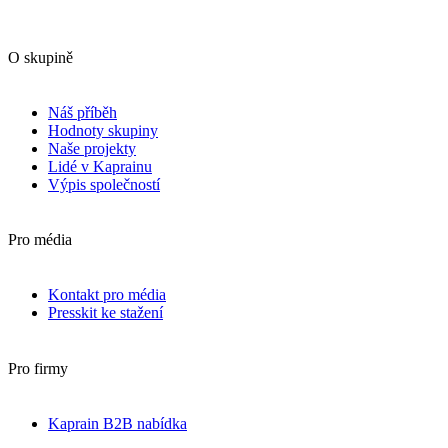
O skupině
Náš příběh
Hodnoty skupiny
Naše projekty
Lidé v Kaprainu
Výpis společností
Pro média
Kontakt pro média
Presskit ke stažení
Pro firmy
Kaprain B2B nabídka