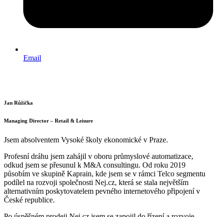
Email
Jan Růžička
Managing Director – Retail & Leisure
Jsem absolventem Vysoké školy ekonomické v Praze.
Profesní dráhu jsem zahájil v oboru průmyslové automatizace,
odkud jsem se přesunul k M&A consultingu. Od roku 2019
působím ve skupině Kaprain, kde jsem se v rámci Telco segmentu
podílel na rozvoji společnosti Nej.cz, která se stala největším
alternativním poskytovatelem pevného internetového připojení v
České republice.
Po úspěšném prodeji Nej.cz jsem se zapojil do řízení a rozvoje