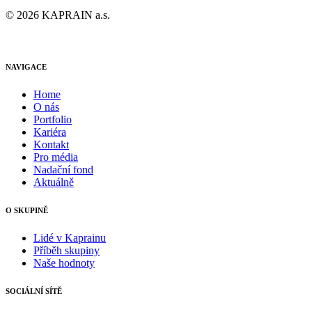
© 2026 KAPRAIN a.s.
NAVIGACE
Home
O nás
Portfolio
Kariéra
Kontakt
Pro média
Nadační fond
Aktuálně
O SKUPINĚ
Lidé v Kaprainu
Příběh skupiny
Naše hodnoty
SOCIÁLNÍ SÍTĚ