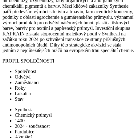
nitrocelulózy, oxycelulózy, řady organických a anorganických
chemikálií, pigmentů a barviv. Mezi klíčové zákazníky Synthesie
patří především výrobci střelivin a trhavin, farmaceutické koncerny,
podniky z oblasti agrochemie a gumárenského průmyslu, významní
výrobci produktů pro odvětví nátěrových hmot, plastů a tiskových
barev, barviv pro textilní a papírenský průmysl. Investiční skupina
KAPRAIN získala stoprocentní majetkový podíl v Synthesii na
začátku roku 2024 po schválení transakce ze strany příslušných
antimonopolních úřadů. Díky této strategické akvizici se stala
jedním z nejdůležitějších hráčů na evropském trhu speciální chemie.
PROFIL SPOLEČNOSTI
Společnost
Odvětví
Zaměstnanci
Roky
Lokalita
Stav
Synthesia
Chemický průmysl
1400
2024 - současnost
Pardubice
Aktuální