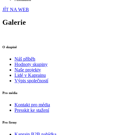
JÍT NA WEB
Galerie
O skupině
Náš příběh
Hodnoty skupiny
Naše projekty
Lidé v Kaprainu
Výpis společností
Pro média
Kontakt pro média
Presskit ke stažení
Pro firmy
Kaprain B2B nabídka