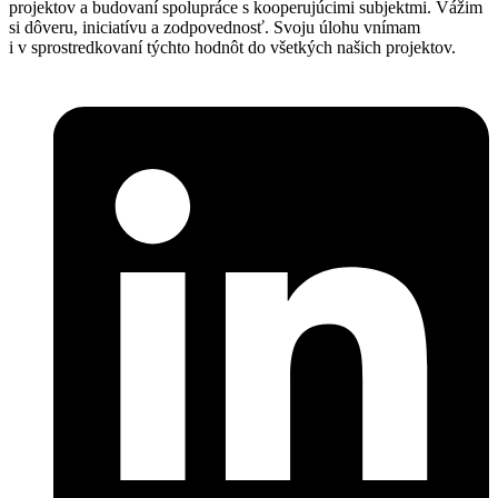
projektov a budovaní spolupráce s kooperujúcimi subjektmi. Vážim
si dôveru, iniciatívu a zodpovednosť. Svoju úlohu vnímam
i v sprostredkovaní týchto hodnôt do všetkých našich projektov.