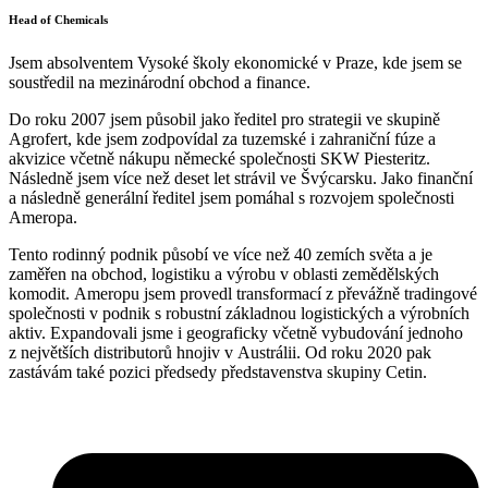
Head of Chemicals
Jsem absolventem Vysoké školy ekonomické v Praze, kde jsem se
soustředil na mezinárodní obchod a finance.
Do roku 2007 jsem působil jako ředitel pro strategii ve skupině
Agrofert, kde jsem zodpovídal za tuzemské i zahraniční fúze a
akvizice včetně nákupu německé společnosti SKW Piesteritz.
Následně jsem více než deset let strávil ve Švýcarsku. Jako finanční
a následně generální ředitel jsem pomáhal s rozvojem společnosti
Ameropa.
Tento rodinný podnik působí ve více než 40 zemích světa a je
zaměřen na obchod, logistiku a výrobu v oblasti zemědělských
komodit. Ameropu jsem provedl transformací z převážně tradingové
společnosti v podnik s robustní základnou logistických a výrobních
aktiv. Expandovali jsme i geograficky včetně vybudování jednoho
z největších distributorů hnojiv v Austrálii. Od roku 2020 pak
zastávám také pozici předsedy představenstva skupiny Cetin.