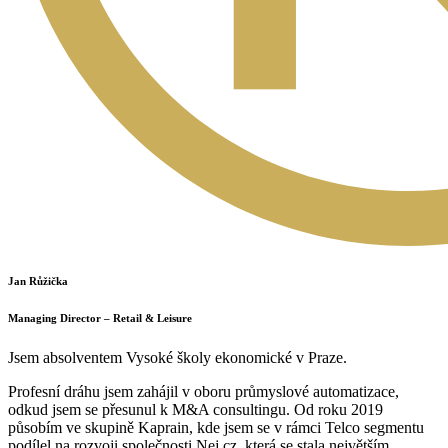
Jan Růžička
Managing Director – Retail & Leisure
Jsem absolventem Vysoké školy ekonomické v Praze.
Profesní dráhu jsem zahájil v oboru průmyslové automatizace,
odkud jsem se přesunul k M&A consultingu. Od roku 2019
působím ve skupině Kaprain, kde jsem se v rámci Telco segmentu
podílel na rozvoji společnosti Nej.cz, která se stala největším