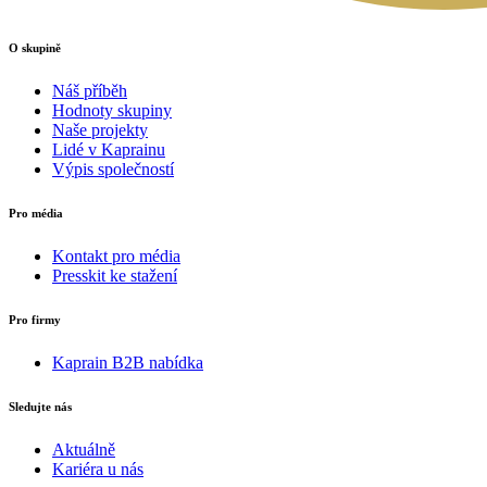
O skupině
Náš příběh
Hodnoty skupiny
Naše projekty
Lidé v Kaprainu
Výpis společností
Pro média
Kontakt pro média
Presskit ke stažení
Pro firmy
Kaprain B2B nabídka
Sledujte nás
Aktuálně
Kariéra u nás