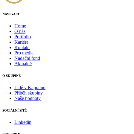
NAVIGACE
Home
O nás
Portfolio
Kariéra
Kontakt
Pro média
Nadační fond
Aktuálně
O SKUPINĚ
Lidé v Kaprainu
Příběh skupiny
Naše hodnoty
SOCIÁLNÍ SÍTĚ
Linkedin