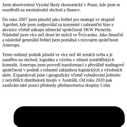
Jsem absolventem Vysoké školy ekonomické v Praze, kde jsem se
soustředil na mezinárodní obchod a finance.
Do roku 2007 jsem působil jako ředitel pro strategii ve skupině
Agrofert, kde jsem zodpovídal za tuzemské i zahraniční fúze a
akvizice včetně nákupu německé společnosti SKW Piesteritz.
Následně jsem více než deset let strávil ve Švýcarsku. Jako finanční
a následně generální ředitel jsem pomáhal s rozvojem společnosti
Ameropa.
Tento rodinný podnik působí ve více než 40 zemích světa a je
zaměřen na obchod, logistiku a výrobu v oblasti zemědělských
komodit. Ameropu jsem provedl transformací z převážně tradingové
společnosti v podnik s robustní základnou logistických a výrobních
aktiv. Expandovali jsme i geograficky včetně vybudování jednoho
z největších distributorů hnojiv v Austrálii. Od roku 2020 pak
zastávám také pozici předsedy představenstva skupiny Cetin.