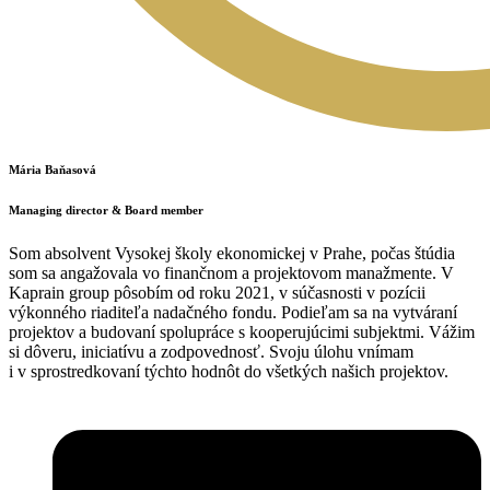
Mária Baňasová
Managing director & Board member
Som absolvent Vysokej školy ekonomickej v Prahe, počas štúdia
som sa angažovala vo finančnom a projektovom manažmente. V
Kaprain group pôsobím od roku 2021, v súčasnosti v pozícii
výkonného riaditeľa nadačného fondu. Podieľam sa na vytváraní
projektov a budovaní spolupráce s kooperujúcimi subjektmi. Vážim
si dôveru, iniciatívu a zodpovednosť. Svoju úlohu vnímam
i v sprostredkovaní týchto hodnôt do všetkých našich projektov.